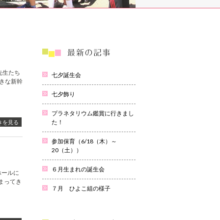
先生たち
七夕誕生会
きな新幹
七夕飾り
プラネタリウム鑑賞に行きまし
た！
きを見る
参加保育（6/18（木）～
20（土））
６月生まれの誕生会
ホールに
まってき
７月 ひよこ組の様子