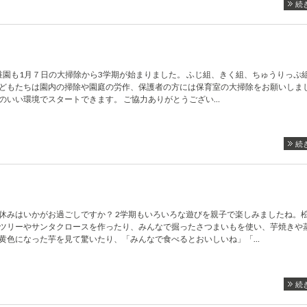
続
幼稚園も1月７日の大掃除から3学期が始まりました。 ふじ組、きく組、ちゅうりっぷ
どもたちは園内の掃除や園庭の労作、保護者の方には保育室の大掃除をお願いしまし
のいい環境でスタートできます。 ご協力ありがとうござい…
続
休みはいかがお過ごしですか？ 2学期もいろいろな遊びを親子で楽しみましたね。
ツリーやサンタクロースを作ったり、みんなで掘ったさつまいもを使い、芋焼きや
黄色になった芋を見て驚いたり、「みんなで食べるとおいしいね」「…
続