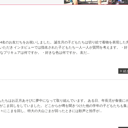
14名のお友だちをお祝いしました。 誕生月の子どもたちは切り絵で着物を表現した
いただき インタビューでは指名された子どもたち一人一人が質問を考えます。 ・好
きなプリキュアは何ですか。 ・好きな色は何ですか。 友だ…
続
もたちはお正月あそびに夢中になって取り組んでいます。 ある日、年長児が食後に
がこま回しをしていました。 どこからか噂を聞きつけた他の学年の子どもたちも集
次々にこまを回し、特大の大山ごまが回ったときには歓声と拍手が…