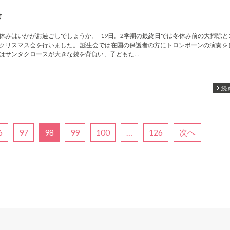
会
休みはいかがお過ごしでしょうか。 19日。2学期の最終日では冬休み前の大掃除と
クリスマス会を行いました。 誕生会では在園の保護者の方にトロンボーンの演奏を
はサンタクロースが大きな袋を背負い、子どもた…
続
6
97
98
99
100
…
126
次へ