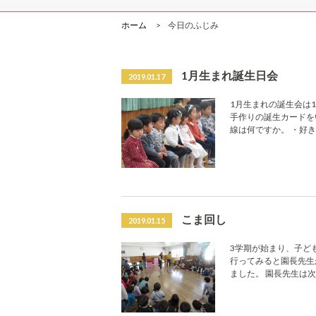
ホーム
今日のふじみ
1月生まれ誕生日会
2019.01.17
1月生まれの誕生会は
手作りの誕生カードを
線は何ですか。 ・好
こま回し
2019.01.15
3学期が始まり、子ど
行ってみると園長先生
ました。 園長先生は