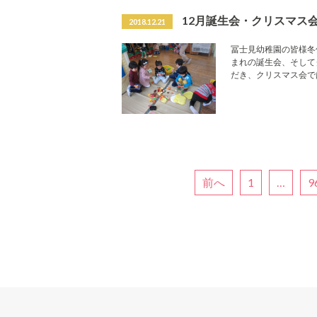
12月誕生会・クリスマス
2018.12.21
冨士見幼稚園の皆様冬
まれの誕生会、そして
だき、クリスマス会で
前へ
1
…
9