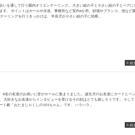
合いを通して行う園内オリエンテーリング。 大きい組の子と小さい組の子とペアに
ます。 ポイントはホールや水道、事務所など室内6か所。砂場やブランコ、池など園
ンテーリングを行うきっかけは、 年長児が小さい組の子に幼稚…
続
す。 8名の友達のお祝いに皆がホールに集まりました。 誕生月のお友達にカードとペ
、 大好きなお友達からインタビューを受けるその顔はとても嬉しそうです。 そして
ート劇「おたまじゃくしの101ちゃん」です。 ハラハラ…
続