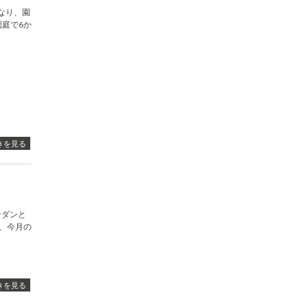
なり、園
庭で6か
きを見る
ンダンと
、今月の
きを見る