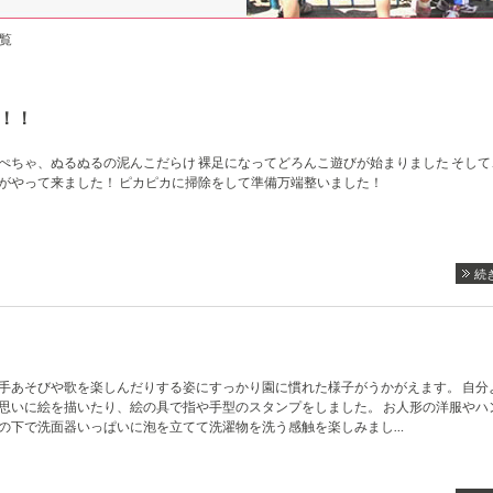
一覧
！！
ぺちゃ、ぬるぬるの泥んこだらけ 裸足になってどろんこ遊びが始まりました そして
がやって来ました！ ピカピカに掃除をして準備万端整いました！
続
手あそびや歌を楽しんだりする姿にすっかり園に慣れた様子がうかがえます。 自分
思いに絵を描いたり、絵の具で指や手型のスタンプをしました。 お人形の洋服やハ
の下で洗面器いっぱいに泡を立てて洗濯物を洗う感触を楽しみまし…