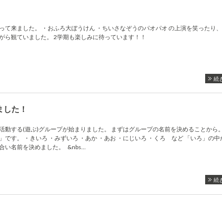
って来ました。 ・おふろ大ぼうけん ・ちいさなぞうのパオパオ の上演を笑ったり
がら観ていました。 2学期も楽しみに待っています！！
続
ました！
活動する(遊ぶ)グループが始まりました。 まずはグループの名前を決めることから。
です。 ・きいろ ・みずいろ ・あか ・あお ・にじいろ ・くろ など 「いろ」の
い名前を決めました。 &nbs…
続