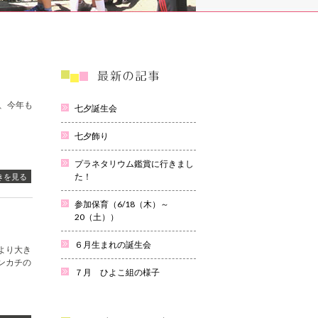
、今年も
七夕誕生会
七夕飾り
プラネタリウム鑑賞に行きまし
た！
きを見る
参加保育（6/18（木）～
20（土））
６月生まれの誕生会
より大き
ンカチの
７月 ひよこ組の様子