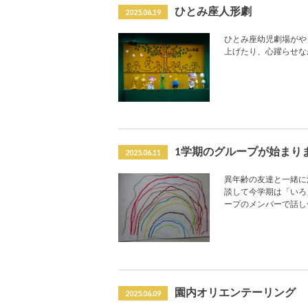
ひとみ座人形劇
2025.06.19
ひとみ座幼児劇場がや
上げたり、心躍らせな
1学期のグループが始まり
2025.06.11
異年齢の友達と一緒に
談して今学期は「いろ」
ープのメンバーで話し合
園内オリエンテーリング
2025.06.09