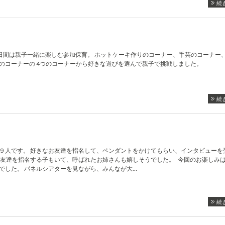
続
の3日間は親子一緒に楽しむ参加保育。 ホットケーキ作りのコーナー、手芸のコーナー
のコーナーの 4つのコーナーから好きな遊びを選んで親子で挑戦しました。
続
９人です。 好きなお友達を指名して、ペンダントをかけてもらい、インタビューを
お友達を指名する子もいて、呼ばれたお姉さんも嬉しそうでした。 今回のお楽しみ
でした。 パネルシアターを見ながら、みんなが大…
続