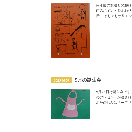
異年齢の友達との触れ
内のポイントをまわり
所。 そもそもオリエ
5月の誕生会
2025.06.09
5月21日は誕生会で
のプレゼントが渡され
おたのしみはペープサ