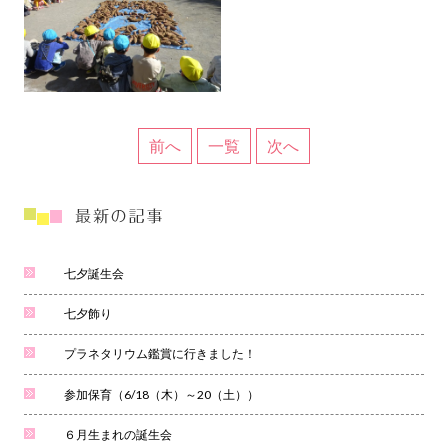
前へ
一覧
次へ
七夕誕生会
七夕飾り
プラネタリウム鑑賞に行きました！
参加保育（6/18（木）～20（土））
６月生まれの誕生会