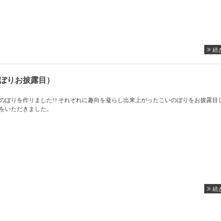
続
ぼりお披露目）
のぼりを作りました!! それぞれに趣向を凝らし出来上がったこいのぼりをお披露目し
餅をいただきました。
続