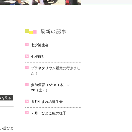
七夕誕生会
七夕飾り
プラネタリウム鑑賞に行きまし
た！
参加保育（6/18（木）～
20（土））
きを見る
６月生まれの誕生会
７月 ひよこ組の様子
い遊びま