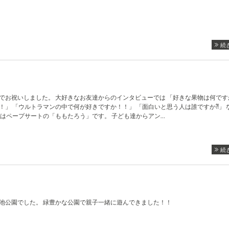
続
でお祝いしました。 大好きなお友達からのインタビューでは 「好きな果物は何です
！」 「ウルトラマンの中で何が好きですか！！」 「面白いと思う人は誰ですか⁈」 
みはペープサートの「ももたろう」です。 子ども達からアン…
続
池公園でした。 緑豊かな公園で親子一緒に遊んできました！！