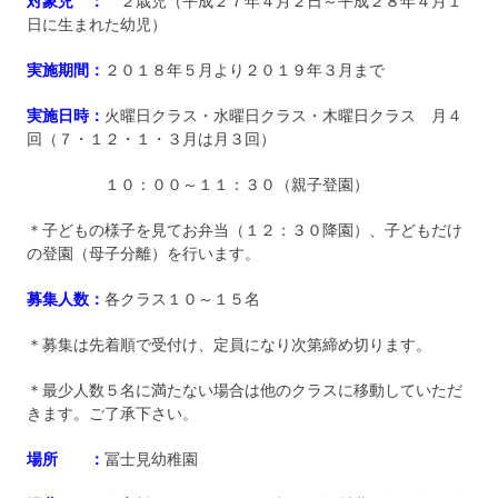
対象児 ：
２歳児（平成２７年４月２日～平成２８年４月１
日に生まれた幼児）
実施期間：
２０１８年５月より２０１９年３月まで
実施日時：
火曜日クラス・水曜日クラス・木曜日クラス 月４
回（７・１２・１・３月は月３回）
１０：００～１１：３０（親子登園）
＊子どもの様子を見てお弁当（１２：３０降園）、子どもだけ
の登園（母子分離）を行います。
募集人数：
各クラス１０～１５名
＊募集は先着順で受付け、定員になり次第締め切ります。
＊最少人数５名に満たない場合は他のクラスに移動していただ
きます。ご了承下さい。
場所 ：
冨士見幼稚園