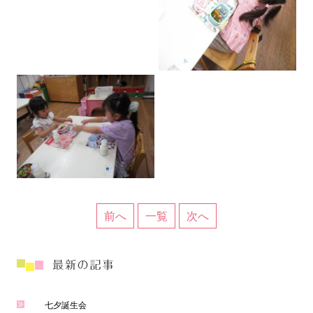
前へ
一覧
次へ
七夕誕生会