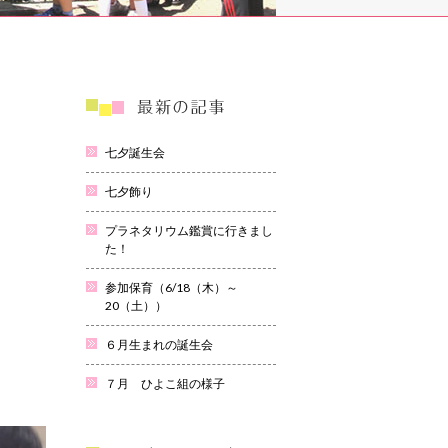
七夕誕生会
七夕飾り
プラネタリウム鑑賞に行きまし
た！
参加保育（6/18（木）～
20（土））
６月生まれの誕生会
７月 ひよこ組の様子