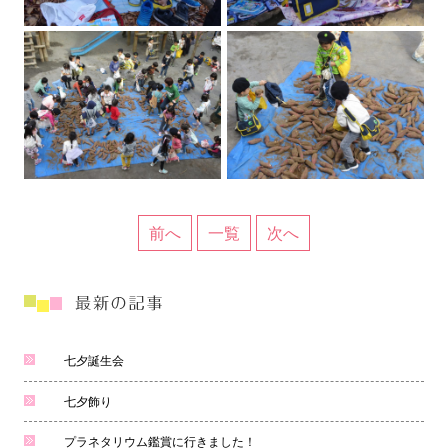
前へ
一覧
次へ
七夕誕生会
七夕飾り
プラネタリウム鑑賞に行きました！