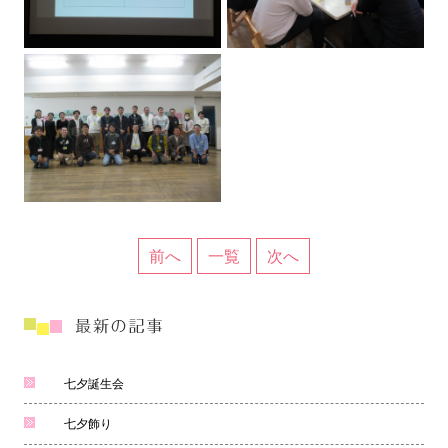
前へ
一覧
次へ
七夕誕生会
七夕飾り