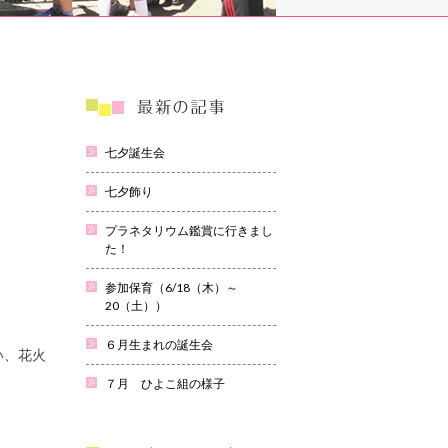
七夕誕生会
七夕飾り
プラネタリウム鑑賞に行きまし
た！
参加保育（6/18（木）～
20（土））
６月生まれの誕生会
い、花火
７月 ひよこ組の様子