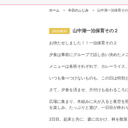
ホーム
今日のふじみ
山中湖一泊保育その
山中湖一泊保育その２
2022.08.25
お待たせしました！！一泊保育その２
夕食は事前にグループで話し合い決めたメ
メニューは各班それぞれで、カレーライス
いつも食べつけないものも、この日は特別
さて、夕食を済ませ、片付けも会わるころ
広場に集まり、木組みに火が入ると夜空を
を楽しみ、たっぷりと遊び、一日目が終わ
2日目。起床と共に、森に出かけ、林を散