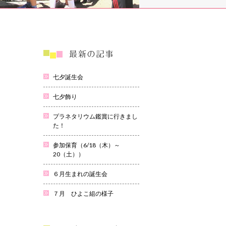
七夕誕生会
七夕飾り
プラネタリウム鑑賞に行きまし
た！
参加保育（6/18（木）～
20（土））
６月生まれの誕生会
７月 ひよこ組の様子