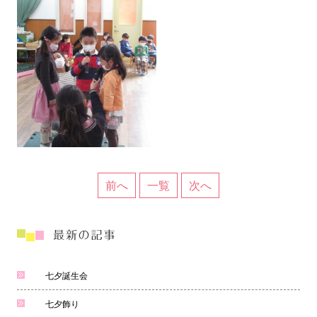
前へ
一覧
次へ
七夕誕生会
七夕飾り