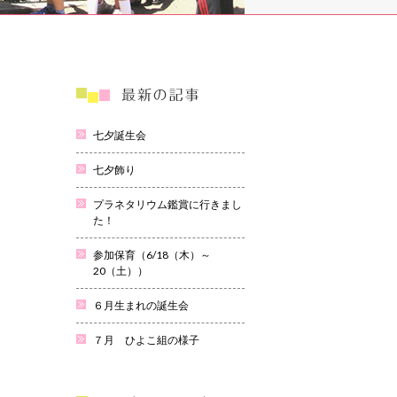
七夕誕生会
七夕飾り
プラネタリウム鑑賞に行きまし
た！
参加保育（6/18（木）～
20（土））
６月生まれの誕生会
７月 ひよこ組の様子