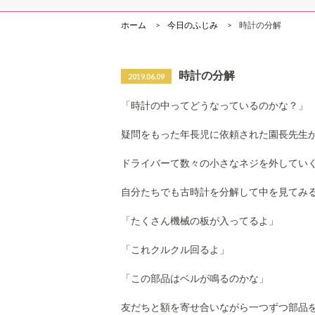
ホーム
今日のふじみ
時計の分解
時計の分解
2019.06.09
「時計の中ってどうなっているのかな？」
疑問をもった年長児に依頼された園長先生
ドライバーて数々の小さなネジを外してい
自分たちでも古時計を分解して中を見てみ
「たくさん機械の板が入ってるよ」
「これクルクル回るよ」
「この部品はベルが鳴るのかな」
友だちと額を寄せ合いながら一つずつ部品