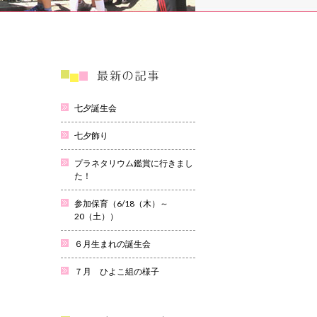
七夕誕生会
七夕飾り
プラネタリウム鑑賞に行きまし
た！
参加保育（6/18（木）～
20（土））
６月生まれの誕生会
７月 ひよこ組の様子