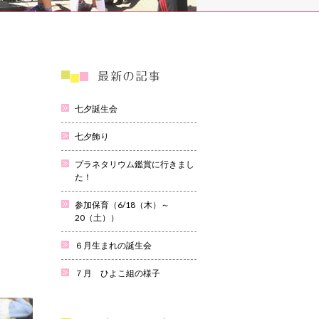
。
七夕誕生会
七夕飾り
プラネタリウム鑑賞に行きまし
た！
参加保育（6/18（木）～
20（土））
６月生まれの誕生会
７月 ひよこ組の様子