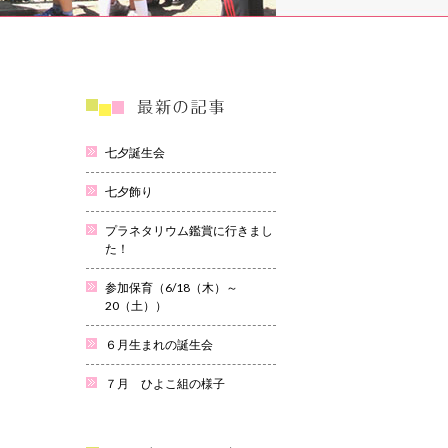
七夕誕生会
七夕飾り
プラネタリウム鑑賞に行きまし
た！
参加保育（6/18（木）～
20（土））
６月生まれの誕生会
７月 ひよこ組の様子