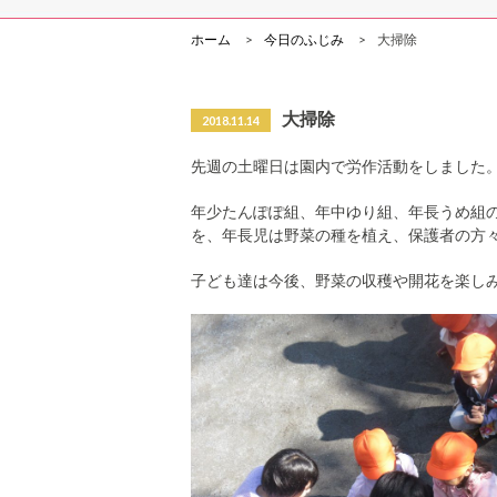
ホーム
今日のふじみ
大掃除
大掃除
2018.11.14
先週の土曜日は園内で労作活動をしました
年少たんぽぽ組、年中ゆり組、年長うめ組
を、年長児は野菜の種を植え、保護者の方
子ども達は今後、野菜の収穫や開花を楽し