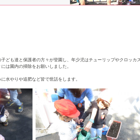
。
の子ども達と保護者の方々が登園し、年少児はチューリップやクロッカ
々には園内の掃除をお願いしました。
みに水やりや追肥など皆で世話をします。