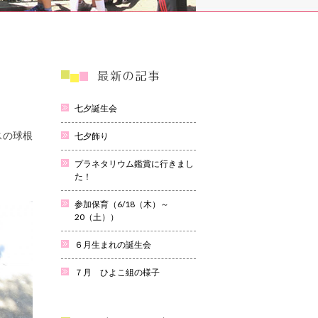
七夕誕生会
スの球根
七夕飾り
プラネタリウム鑑賞に行きまし
た！
参加保育（6/18（木）～
20（土））
６月生まれの誕生会
７月 ひよこ組の様子