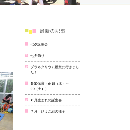
七夕誕生会
七夕飾り
プラネタリウム鑑賞に行きまし
た！
参加保育（6/18（木）～
20（土））
６月生まれの誕生会
７月 ひよこ組の様子