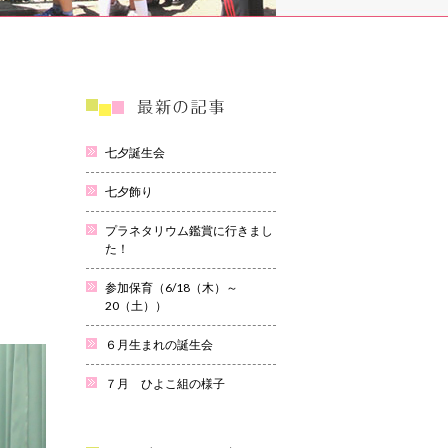
七夕誕生会
七夕飾り
プラネタリウム鑑賞に行きまし
た！
参加保育（6/18（木）～
20（土））
６月生まれの誕生会
７月 ひよこ組の様子