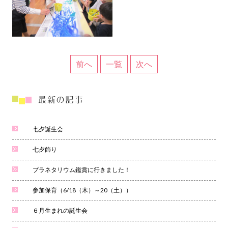
前へ
一覧
次へ
七夕誕生会
七夕飾り
プラネタリウム鑑賞に行きました！
参加保育（6/18（木）～20（土））
６月生まれの誕生会