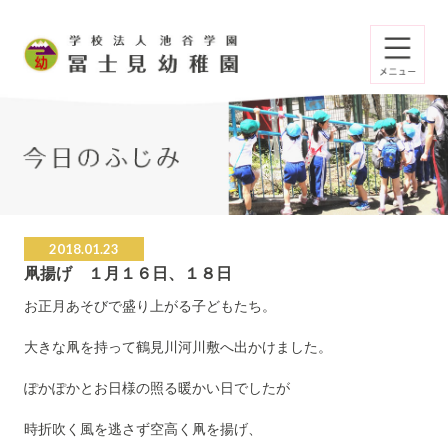
2018.01.23
凧揚げ １月１６日、１８日
お正月あそびで盛り上がる子どもたち。
大きな凧を持って鶴見川河川敷へ出かけました。
ぽかぽかとお日様の照る暖かい日でしたが
時折吹く風を逃さず空高く凧を揚げ、