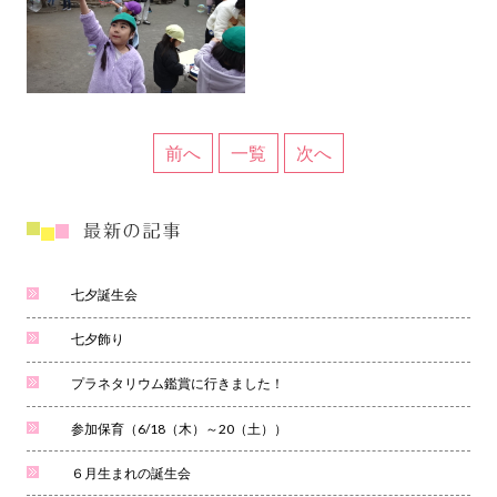
前へ
一覧
次へ
七夕誕生会
七夕飾り
プラネタリウム鑑賞に行きました！
参加保育（6/18（木）～20（土））
６月生まれの誕生会