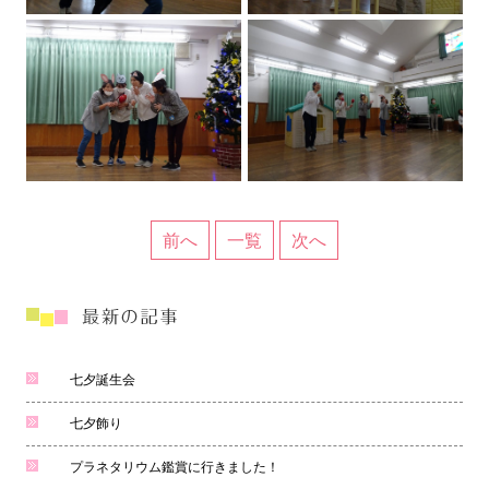
前へ
一覧
次へ
七夕誕生会
七夕飾り
プラネタリウム鑑賞に行きました！