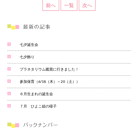
前へ
一覧
次へ
七夕誕生会
七夕飾り
プラネタリウム鑑賞に行きました！
参加保育（6/18（木）～20（土））
６月生まれの誕生会
７月 ひよこ組の様子