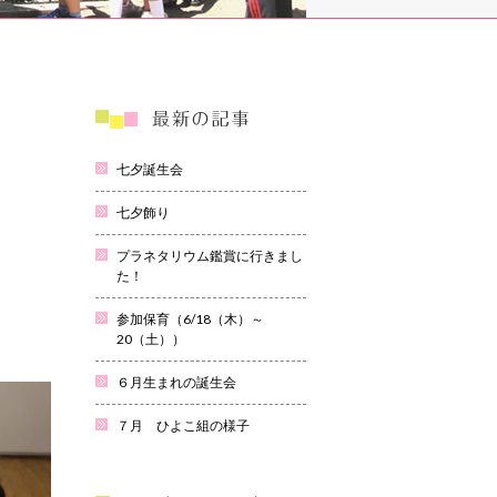
七夕誕生会
七夕飾り
プラネタリウム鑑賞に行きまし
た！
参加保育（6/18（木）～
20（土））
６月生まれの誕生会
７月 ひよこ組の様子